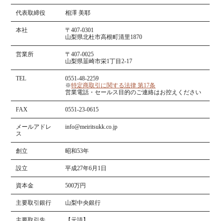
代表取締役
相澤 美耶
本社
〒407-0301
山梨県北杜市高根町清里1870
営業所
〒407-0025
山梨県韮崎市栄1丁目2-17
TEL
0551-48-2259
※
特定商取引に関する法律 第17条
営業電話・セールス目的のご連絡はお控えください
FAX
0551-23-0615
メールアドレ
info@meiritsukk.co.jp
ス
創立
昭和53年
設立
平成27年6月1日
資本金
500万円
主要取引銀行
山梨中央銀行
主要取引先
【元請】