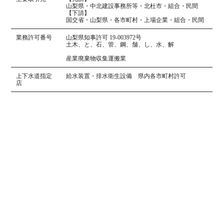
山梨県・中北建設事務所等・北杜市・組合・民間
【下請】
国交省・山梨県・各市町村・上場企業・組合・民間
業務許可番号
山梨県知事許可 19-003972号
土木、と、石、管、鋼、舗、し、水、解
産業廃棄物収集運搬業
上下水道指定
給水装置・排水衛生設備 県内各市町村許可
店