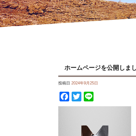
ホームページを公開しました！|明立工業株式会社
ホームページを公開しま
投稿日
2024年9月25日
F
T
Li
a
wi
n
c
tt
e
e
er
b